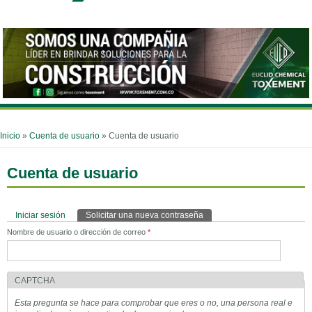
Inicio
»
Cuenta de usuario
» Cuenta de usuario
Se encuentra usted aquí
Cuenta de usuario
Iniciar sesión
Solicitar una nueva contraseña
(solapa activa)
Solapas principales
Nombre de usuario o dirección de correo
*
CAPTCHA
Esta pregunta se hace para comprobar que eres o no, una persona real e