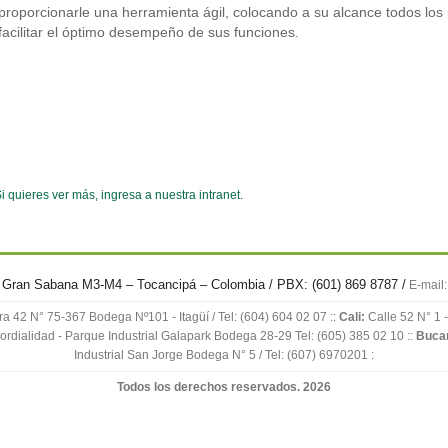
proporcionarle una herramienta ágil, colocando a su alcance todos los
facilitar el óptimo desempeño de sus funciones.
i quieres ver más, ingresa a nuestra intranet.
l Gran Sabana M3-M4 – Tocancipá – Colombia / PBX: (601) 869 8787 /
E-mail
a 42 N° 75-367 Bodega Nº101 - Itagüí / Tel: (604) 604 02 07 ::
Cali:
Calle 52 N° 1 - 
ordialidad - Parque Industrial Galapark Bodega 28-29 Tel: (605) 385 02 10 ::
Buca
Industrial San Jorge Bodega N° 5 / Tel: (607) 6970201 :
Todos los derechos reservados. 2026